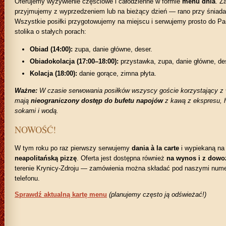
Oferujemy wyżywienie częściowe i całodzienne w formie
menu dnia
. Z
przyjmujemy z wyprzedzeniem lub na bieżący dzień — rano przy śniada
Wszystkie posiłki przygotowujemy na miejscu i serwujemy prosto do P
stolika o stałych porach:
Obiad (14:00):
zupa, danie główne, deser.
Obiadokolacja (17:00–18:00):
przystawka, zupa, danie główne, de
Kolacja (18:00):
danie gorące, zimna płyta.
Ważne:
W czasie serwowania posiłków wszyscy goście korzystający z
mają
nieograniczony dostęp do bufetu napojów
z kawą z ekspresu, h
sokami i wodą.
NOWOŚĆ!
W tym roku po raz pierwszy serwujemy
dania à la carte
i wypiekaną na
neapolitańską pizzę
. Oferta jest dostępna również
na wynos i z dow
terenie Krynicy-Zdroju — zamówienia można składać pod naszymi num
telefonu.
Sprawdź aktualną kartę menu
(planujemy często ją odświeżać!)