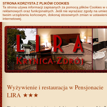
STRONA KORZYSTA Z PLIKÓW COOKIES
Ta strona używa informacji zapisanych za pomocą plików Cookies w c
reklamowych oraz funkcjonalnych. Jeśli nie wyrażasz zgody na umie
twoim urządzeniu końcowym, dokonaj stosownych zmian w ustawienia
internetowej.
Wyżywienie i restauracja w Pensjonacie
LIRA ★★★