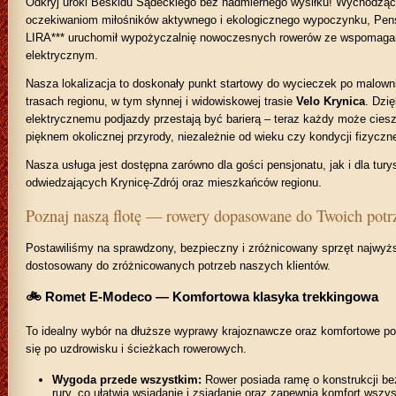
Odkryj uroki Beskidu Sądeckiego bez nadmiernego wysiłku! Wychodząc
oczekiwaniom miłośników aktywnego i ekologicznego wypoczynku, Pen
LIRA*** uruchomił wypożyczalnię nowoczesnych rowerów ze wspomag
elektrycznym.
Nasza lokalizacja to doskonały punkt startowy do wycieczek po malow
trasach regionu, w tym słynnej i widowiskowej trasie
Velo Krynica
. Dzi
elektrycznemu podjazdy przestają być barierą – teraz każdy może ciesz
pięknem okolicznej przyrody, niezależnie od wieku czy kondycji fizyczne
Nasza usługa jest dostępna zarówno dla gości pensjonatu, jak i dla tury
odwiedzających Krynicę-Zdrój oraz mieszkańców regionu.
Poznaj naszą flotę — rowery dopasowane do Twoich potr
Postawiliśmy na sprawdzony, bezpieczny i zróżnicowany sprzęt najwyżs
dostosowany do zróżnicowanych potrzeb naszych klientów.
🚲 Romet E-Modeco — Komfortowa klasyka trekkingowa
To idealny wybór na dłuższe wyprawy krajoznawcze oraz komfortowe po
się po uzdrowisku i ścieżkach rowerowych.
Wygoda przede wszystkim:
Rower posiada ramę o konstrukcji be
rury, co ułatwia wsiadanie i zsiadanie oraz zapewnia komfort wszy