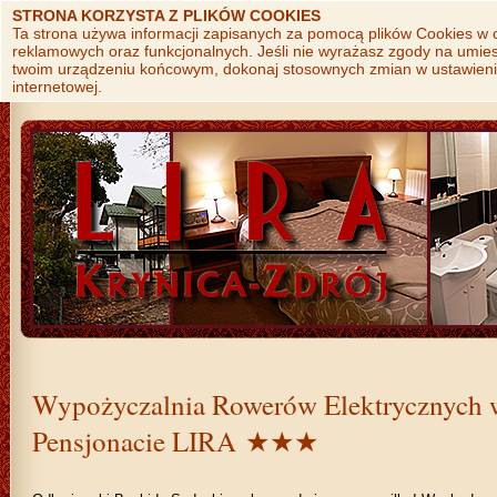
STRONA KORZYSTA Z PLIKÓW COOKIES
Ta strona używa informacji zapisanych za pomocą plików Cookies w c
reklamowych oraz funkcjonalnych. Jeśli nie wyrażasz zgody na umie
twoim urządzeniu końcowym, dokonaj stosownych zmian w ustawienia
internetowej.
Wypożyczalnia Rowerów Elektrycznych 
Pensjonacie LIRA ★★★