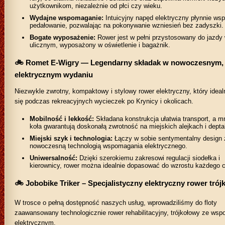
użytkownikom, niezależnie od płci czy wieku.
Wydajne wspomaganie:
Intuicyjny napęd elektryczny płynnie w
pedałowanie, pozwalając na pokonywanie wzniesień bez zadyszki.
Bogate wyposażenie:
Rower jest w pełni przystosowany do jazdy
ulicznym, wyposażony w oświetlenie i bagażnik.
🚲 Romet E-Wigry — Legendarny składak w nowoczesnym,
elektrycznym wydaniu
Niezwykle zwrotny, kompaktowy i stylowy rower elektryczny, który ideal
się podczas rekreacyjnych wycieczek po Krynicy i okolicach.
Mobilność i lekkość:
Składana konstrukcja ułatwia transport, a m
koła gwarantują doskonałą zwrotność na miejskich alejkach i dept
Miejski szyk i technologia:
Łączy w sobie sentymentalny design 
nowoczesną technologią wspomagania elektrycznego.
Uniwersalność:
Dzięki szerokiemu zakresowi regulacji siodełka i
kierownicy, rower można idealnie dopasować do wzrostu każdego cy
🚲 Jobobike Triker – Specjalistyczny elektryczny rower tró
W trosce o pełną dostępność naszych usług, wprowadziliśmy do floty
zaawansowany technologicznie rower rehabilitacyjny, trójkołowy ze w
elektrycznym.